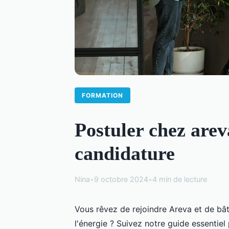
FORMATION
Postuler chez areva
candidature
Nina
•
9 octobre 2024
•
4 min de lecture
Vous rêvez de rejoindre Areva et de bâti
l'énergie ? Suivez notre guide essentie