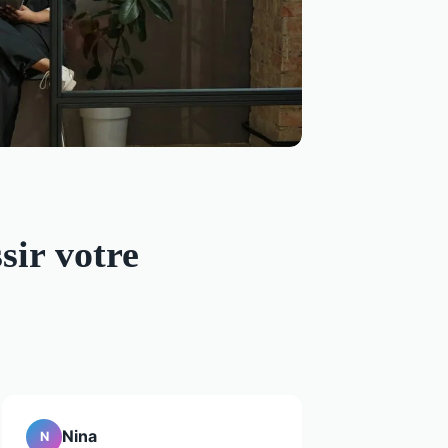
sir votre
Nina
N