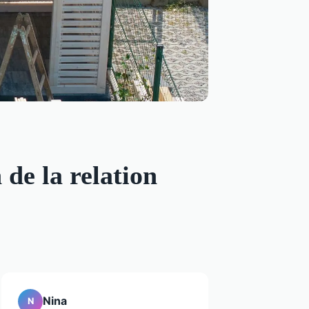
de la relation
Nina
N