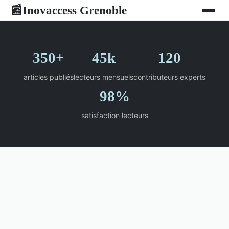
Inovaccess Grenoble
📰
350+
45k
120
articles publiés
lecteurs mensuels
contributeurs experts
98%
satisfaction lecteurs