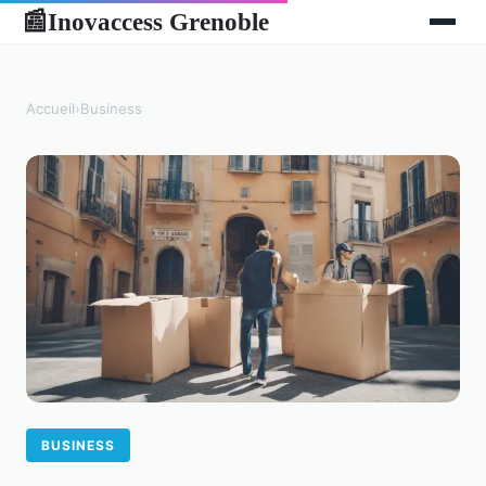
Inovaccess Grenoble
📰
Accueil
›
Business
BUSINESS