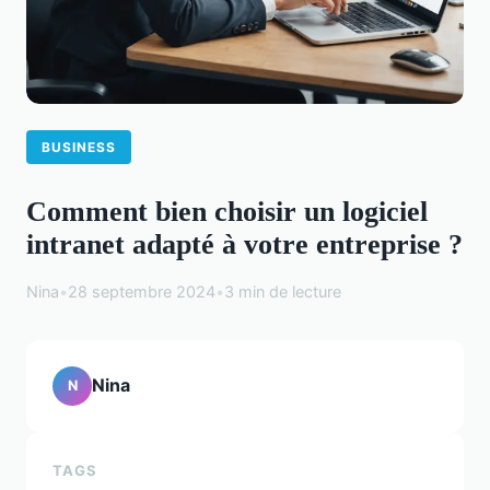
BUSINESS
Comment bien choisir un logiciel
intranet adapté à votre entreprise ?
Nina
•
28 septembre 2024
•
3 min de lecture
Nina
N
TAGS