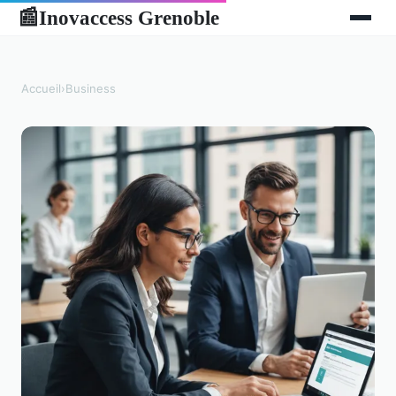
Inovaccess Grenoble
📰
Accueil
›
Business