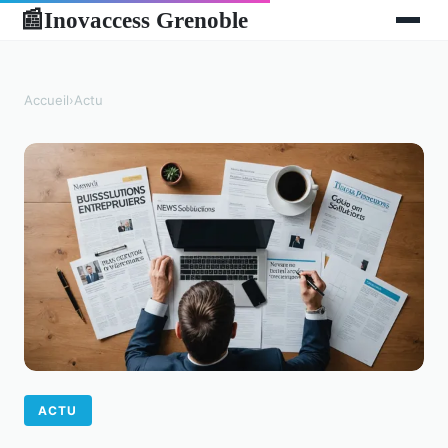
Inovaccess Grenoble
📰
Accueil
›
Actu
ACTU