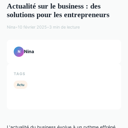
Actualité sur le business : des
solutions pour les entrepreneurs
Nina
•
10 février 2025
•
3 min de lecture
Nina
N
TAGS
Actu
L'actualité du business évolue à un rythme effréné,